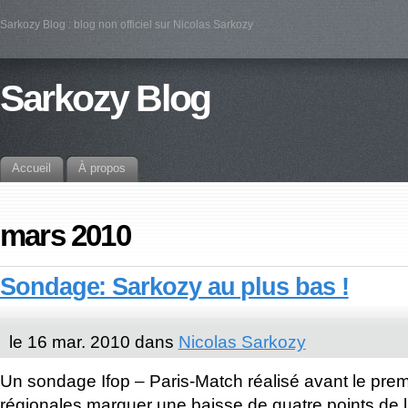
Sarkozy Blog : blog non officiel sur Nicolas Sarkozy
Sarkozy Blog
Accueil
À propos
mars 2010
Sondage: Sarkozy au plus bas !
le 16 mar. 2010 dans
Nicolas Sarkozy
Un sondage Ifop – Paris-Match réalisé avant le prem
régionales marquer une baisse de quatre points de l