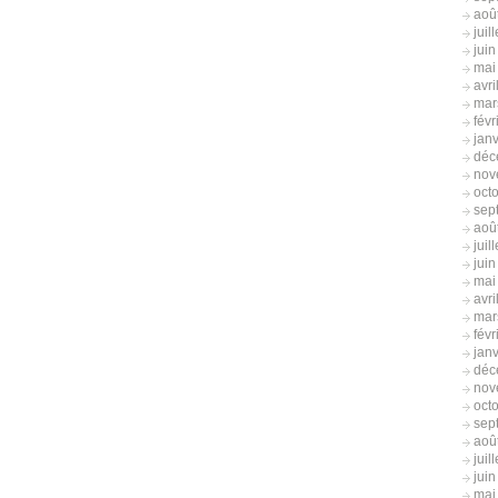
aoû
juil
jui
mai
avri
mar
févr
jan
déc
nov
oct
sep
aoû
juil
jui
mai
avri
mar
févr
jan
déc
nov
oct
sep
aoû
juil
jui
mai