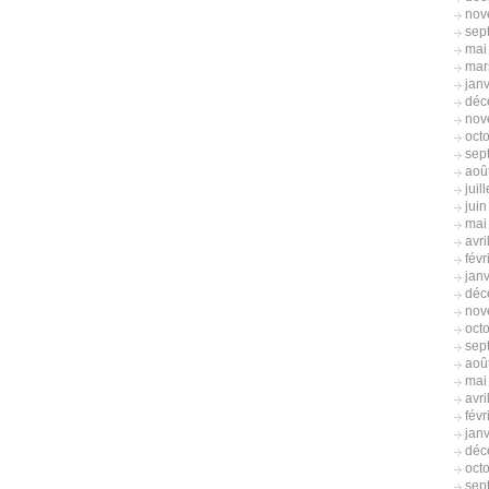
nov
sep
mai
mar
jan
déc
nov
oct
sep
aoû
juil
jui
mai
avri
févr
jan
déc
nov
oct
sep
aoû
mai
avri
févr
jan
déc
oct
sep