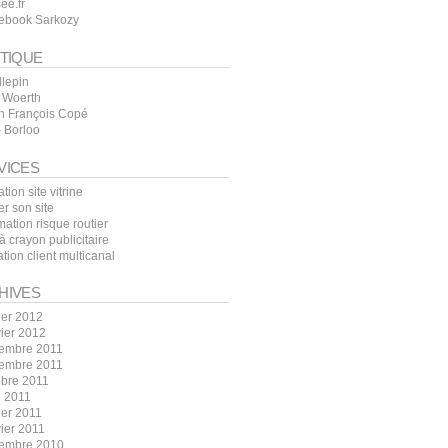
ee.fr
ebook Sarkozy
ITIQUE
llepin
c Woerth
n François Copé
– Borloo
VICES
tion site vitrine
r son site
ation risque routier
à crayon publicitaire
tion client multicanal
HIVES
ier 2012
vier 2012
embre 2011
embre 2011
obre 2011
l 2011
ier 2011
vier 2011
embre 2010