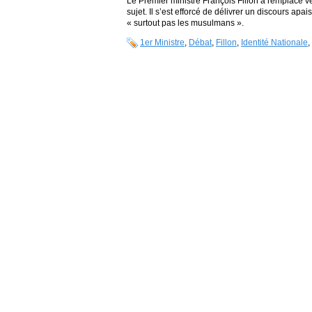
Le Premier ministre François Fillon a remplacé v
sujet. Il s’est efforcé de délivrer un discours ap
« surtout pas les musulmans ».
1er Ministre
,
Débat
,
Fillon
,
Identité Nationale
,