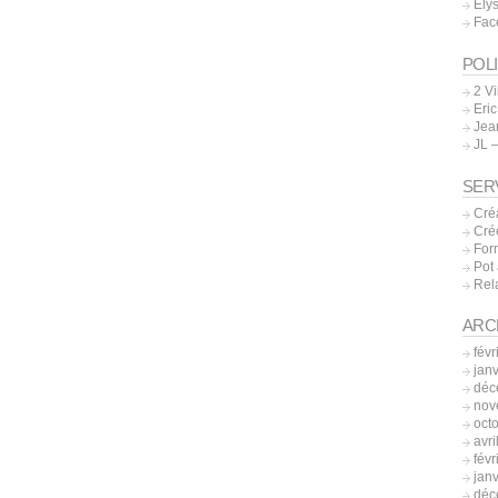
Elys
Fac
POL
2 Vi
Eri
Jea
JL 
SER
Créa
Crée
Form
Pot 
Rela
ARC
févr
jan
déc
nov
oct
avri
févr
jan
déc