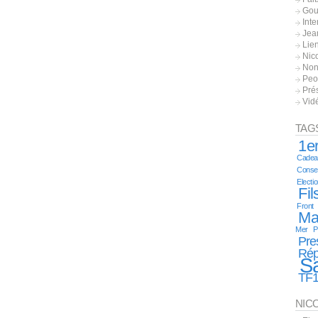
Gou
Inte
Jea
Lie
Nic
Non
Peo
Pré
Vid
TAG
1er
Cadea
Consei
Electi
Fil
Front
Ma
Mer
P
Pre
Rép
S
TF
NIC