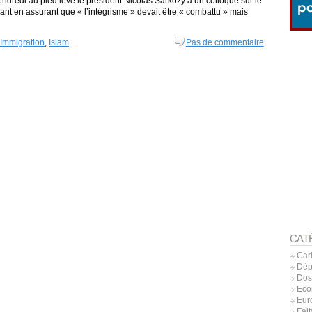
endredi au pied levé le président Nicolas Sarkozy à un colloque sur le
aisant en assurant que « l’intégrisme » devait être « combattu » mais
Immigration
,
Islam
Pas de commentaire
CAT
Car
Dép
Dos
Eco
Eur
Fait