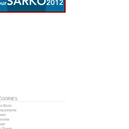
ÉGORIES
la Bruni
lacements
sier
nomie
ope
s Divers