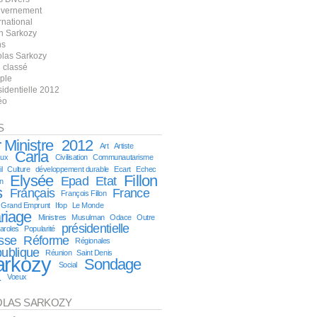
vernement
rnational
n Sarkozy
ns
olas Sarkozy
 classé
ple
sidentielle 2012
éo
S
 Ministre
2012
Art
Artiste
Carla
ux
Civilisation
Communautarisme
l
Culture
développement durable
Ecart
Echec
Elysée
Fillon
Epad
Etat
on
s
Français
France
François Fillon
Grand Emprunt
Ifop
Le Monde
riage
Ministres
Musulman
Odace
Outre
présidentielle
aroles
Popularité
sse
Réforme
Régionales
ublique
Réunion
Saint Denis
arkozy
Sondage
Social
1
Voeux
OLAS SARKOZY